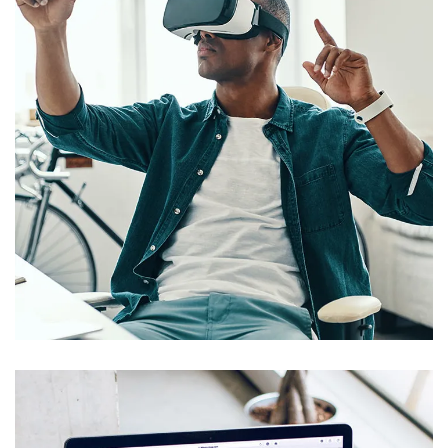
App for Virtual Reality
DESIGN
/
IDEAS