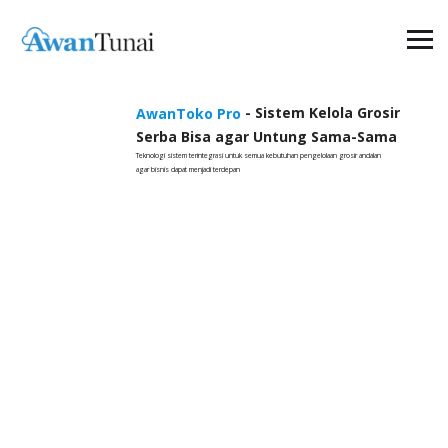
- Sistem Kelola Grosir
AwanToko Pro
Serba Bisa agar Untung Sama-Sama
Teknologi sistem terintegrasi untuk semua kebutuhan pengelolaan grosir andalan
agar bisnis dapat menjadi terdepan