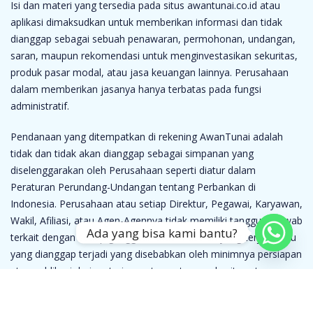
Isi dan materi yang tersedia pada situs awantunai.co.id atau
aplikasi dimaksudkan untuk memberikan informasi dan tidak
dianggap sebagai sebuah penawaran, permohonan, undangan,
saran, maupun rekomendasi untuk menginvestasikan sekuritas,
produk pasar modal, atau jasa keuangan lainnya. Perusahaan
dalam memberikan jasanya hanya terbatas pada fungsi
administratif.
Pendanaan yang ditempatkan di rekening AwanTunai adalah
tidak dan tidak akan dianggap sebagai simpanan yang
diselenggarakan oleh Perusahaan seperti diatur dalam
Peraturan Perundang-Undangan tentang Perbankan di
Indonesia. Perusahaan atau setiap Direktur, Pegawai, Karyawan,
Wakil, Afiliasi, atau Agen-Agennya tidak memiliki tanggung jawab
Ada yang bisa kami bantu?
terkait dengan setiap gangguan atau masalah yang terjadi atau
yang dianggap terjadi yang disebabkan oleh minimnya persiapan
atau publikasi dari materi yang tercantum pada situs atau
aplikasi Perusahaan.